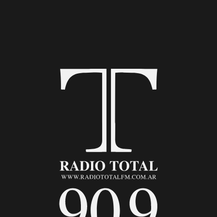
+54 9 3442 423710
+54 9 3442 666330
@radiototal909