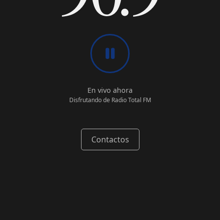
/radiototal
Moreno 122, Concepción del
Uruguay, Entre Ríos, Argentina.
En vivo ahora
Disfrutando de Radio Total FM
Contactos